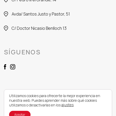
Avda/ Santos Justo y Pastor, 51
C/ Doctor Nicasio Benlloch 13
SÍGUENOS
Utilizamos cookies para ofrecerte la mejor experiencia en
nuestra web. Puedes aprender más sobre qué cookies
Desarrollo web
UNANIME
ajustes
utilizamos o desactivarlas en los
.
© 2026
Carrión Muebles
Política de privacidad
|
Política de cookies
|
Aviso legal
|
Aceptar