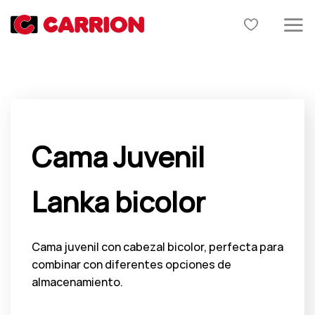
Skip
to
content
Cama Juvenil
Lanka bicolor
Cama juvenil con cabezal bicolor, perfecta para
combinar con diferentes opciones de
almacenamiento.
El
El