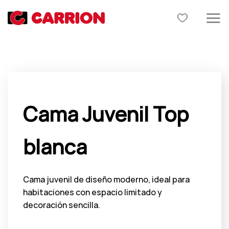
Skip
to
content
Cama Juvenil Top
blanca
Cama juvenil de diseño moderno, ideal para
habitaciones con espacio limitado y
decoración sencilla.
El
El