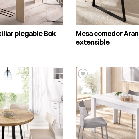
iliar plegable Bok
Mesa comedor Aran 
LEER MÁS
LEER MÁS
extensible
Añadir a la lista de
Añadir a la lista de
deseos
deseos