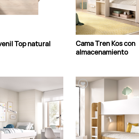
Cama Tren Kos con
LEER MÁS
LEER MÁS
enil Top natural
almacenamiento
Añadir a la lista de
Añadir a la lista de
deseos
deseos