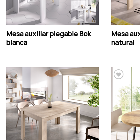
Mesa auxiliar plegable Bok
Mesa aux
LEER MÁS
blanca
natural
Añadir a la lista de
deseos