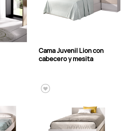
Cama Juvenil Lion con
LEER MÁS
cabecero y mesita
Añadir a la lista de
deseos