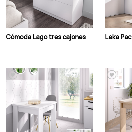
LEER MÁS
Cómoda Lago tres cajones
Leka Pac
Añadir a la lista de
deseos