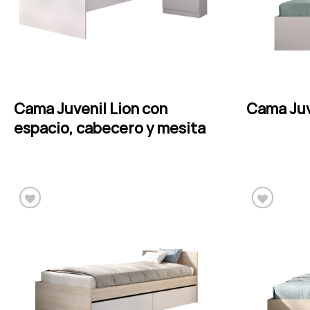
Cama Juvenil Lion con
LEER MÁS
Cama Juv
espacio, cabecero y mesita
Añadir a la lista de
deseos