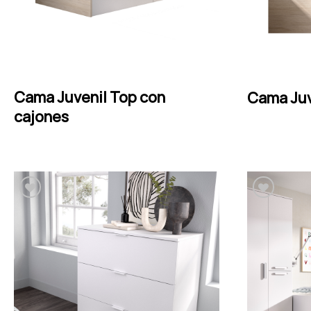
Cama Juvenil Top con
LEER MÁS
Cama Juv
cajones
Añadir a la lista de
deseos