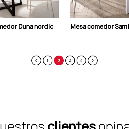
LEER MÁS
LEER MÁS
medor Duna nordic
Mesa comedor Sami
1
2
3
4
uestros
clientes
opin