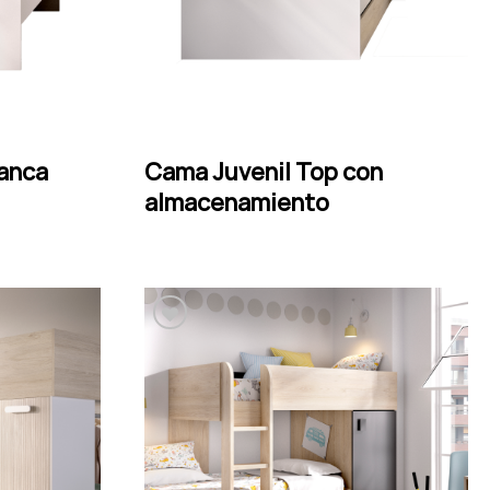
Cama Juvenil Top con
LEER MÁS
lanca
almacenamiento
Añadir a la lista de
deseos