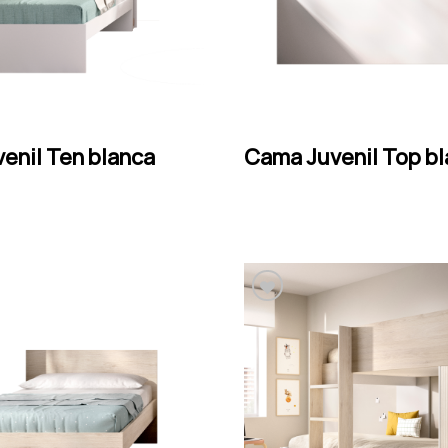
LEER MÁS
LEER MÁS
enil Ten blanca
Cama Juvenil Top b
Añadir a la lista de
Añadir a la lista de
deseos
deseos