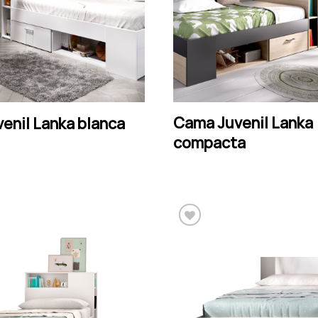
Cama Juvenil Lanka
LEER MÁS
LEER MÁS
enil Lanka blanca
compacta
Añadir a la lista de
Añadir a la lista de
deseos
deseos