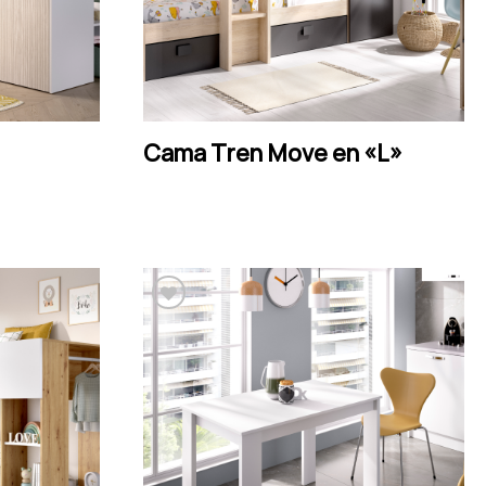
LEER MÁS
Cama Tren Move en «L»
Añadir a la lista de
deseos