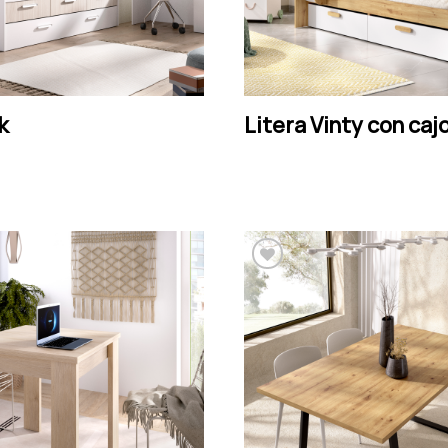
LEER MÁS
LEER MÁS
k
Litera Vinty con caj
Añadir a la lista de
Añadir a la lista de
deseos
deseos